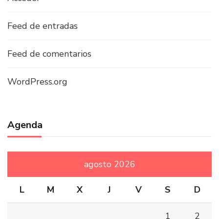
Feed de entradas
Feed de comentarios
WordPress.org
Agenda
agosto 2026
L
M
X
J
V
S
D
1
2